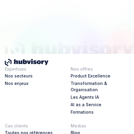
Expertises
Nos offres
Nos secteurs
Product Excellence
Nos enjeux
Transformation &
Organisation
Les Agents IA
AI as a Service
Formations
Cas clients
Medias
Toutes nos références
Blog