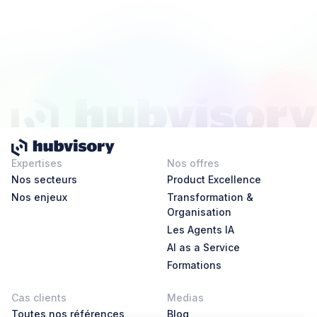
Expertises
Nos offres
Nos secteurs
Product Excellence
Nos enjeux
Transformation &
Organisation
Les Agents IA
AI as a Service
Formations
Cas clients
Medias
Toutes nos références
Blog