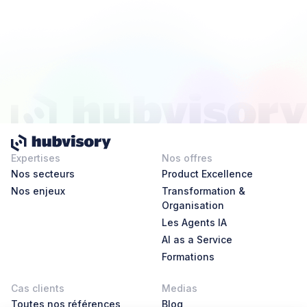
Expertises
Nos offres
Nos secteurs
Product Excellence
Nos enjeux
Transformation &
Organisation
Les Agents IA
AI as a Service
Formations
Cas clients
Medias
Toutes nos références
Blog