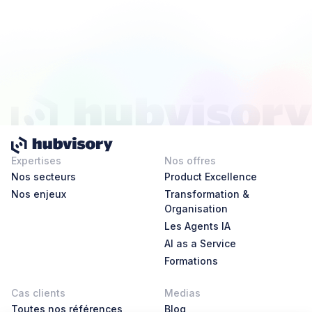
Expertises
Nos offres
Nos secteurs
Product Excellence
Nos enjeux
Transformation &
Organisation
Les Agents IA
AI as a Service
Formations
Cas clients
Medias
Toutes nos références
Blog