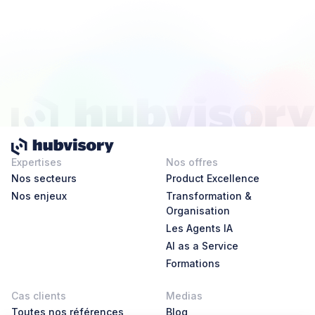
Expertises
Nos offres
Nos secteurs
Product Excellence
Nos enjeux
Transformation &
Organisation
Les Agents IA
AI as a Service
Formations
Cas clients
Medias
Toutes nos références
Blog