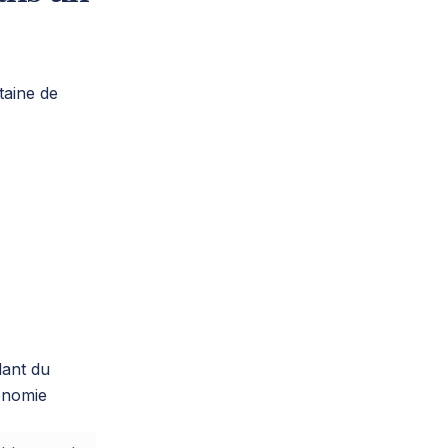
taine de
lant du
gonomie