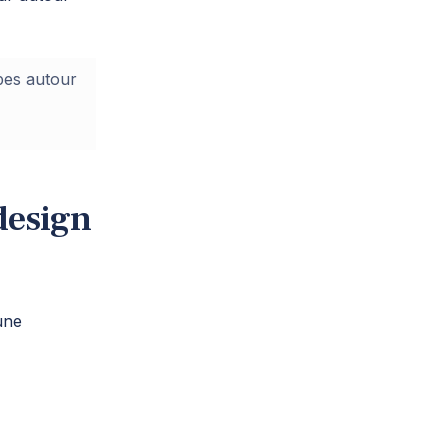
ipes autour
design
une