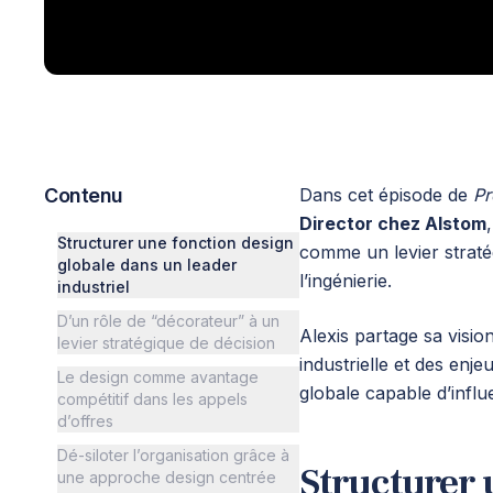
Contenu
Dans cet épisode de
Pr
Director chez Alstom
Structurer une fonction design
comme un levier stratég
globale dans un leader
l’ingénierie.
industriel
D’un rôle de “décorateur” à un
Alexis partage sa visio
levier stratégique de décision
industrielle et des enj
Le design comme avantage
globale capable d’influ
compétitif dans les appels
d’offres
Dé-siloter l’organisation grâce à
Structurer 
une approche design centrée