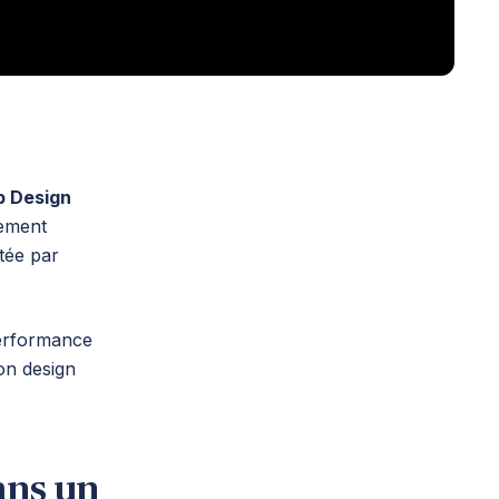
p Design
vement
tée par
 performance
on design
ans un