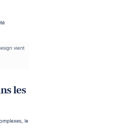
ité
design vient
ns les
complexes, le