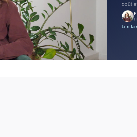
coût e
F
H
Lire la