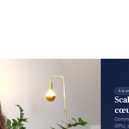
À la u
Sca
cœu
Commen
GPU, c