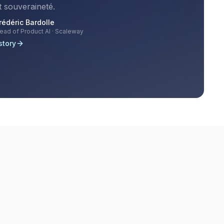
t souveraineté.
rédéric Bardolle
ead of Product AI · Scaleway
 story