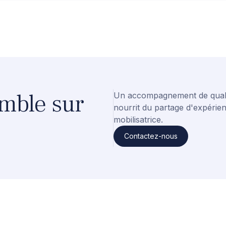
mble sur
Un accompagnement de quali
nourrit du partage d'expérienc
mobilisatrice.
Contactez-nous