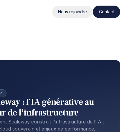
Nous rejoindre
Contact
ne
leway : l’IA générative au
r de l’infrastructure
t Scaleway construit l’infrastructure de l’IA :
loud souverain et enjeux de performance,