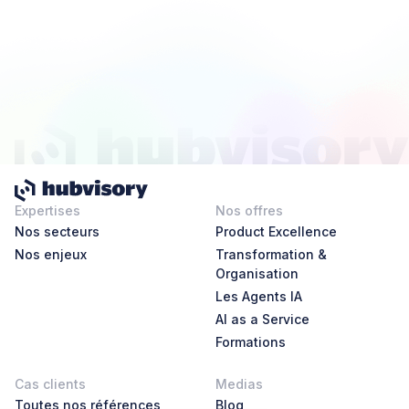
Expertises
Nos offres
Nos secteurs
Product Excellence
Nos enjeux
Transformation &
Organisation
Les Agents IA
AI as a Service
Formations
Cas clients
Medias
Toutes nos références
Blog