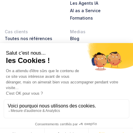
Les Agents IA
AI as a Service
Formations
Cas clients
Medias
Toutes nos références
Blog
AI Leader Stories
Product Leader Stories
Livres blancs
Glossaire
À propos
Nous rejoindre
RSE
Contact
© 2026 Hubvisory
Mentions légales
Politiques de confidentialité
Index d'égalité professionnelle 2025