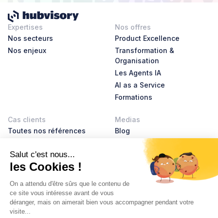
Expertises
Nos offres
Nos secteurs
Product Excellence
Nos enjeux
Transformation &
Organisation
Les Agents IA
AI as a Service
Formations
Cas clients
Medias
Toutes nos références
Blog
AI Leader Stories
Product Leader Stories
Livres blancs
Glossaire
À propos
Nous rejoindre