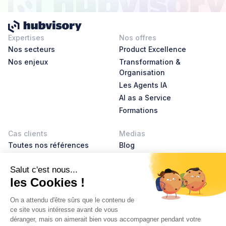
Expertises
Nos offres
Nos secteurs
Product Excellence
Nos enjeux
Transformation &
Organisation
Les Agents IA
AI as a Service
Formations
Cas clients
Medias
Toutes nos références
Blog
AI Leader Stories
Product Leader Stories
Livres blancs
Glossaire
À propos