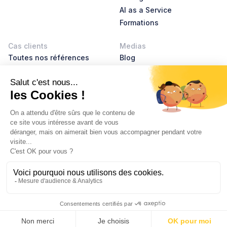
AI as a Service
Formations
Cas clients
Medias
Toutes nos références
Blog
AI Leader Stories
Product Leader Stories
Livres blancs
Glossaire
À propos
Nous rejoindre
RSE
Contact
© 2026 Hubvisory
Mentions légales
Politiques de confidentialité
Index d'égalité professionnelle 2025