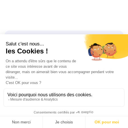
Échangeons
ensemble sur vos
besoins
Un accompagnement de qualité commence
par une vraie écoute, se nourrit du partage
d'expérience, et aboutit à une vision claire et
mobilisatrice.
Nous rejoindre
Contactez-nous