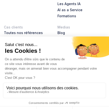
Les Agents IA
AI as a Service
Formations
Cas clients
Medias
Toutes nos références
Blog
AI Leader Stories
Product Leader Stories
Livres blancs
Glossaire
À propos
Nous rejoindre
RSE
Contact
© 2026 Hubvisory
Mentions légales
Politiques de confidentialité