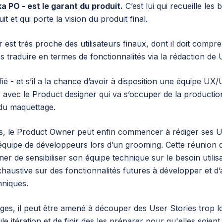
 PO - est le garant du produit.
C’est lui qui recueille les 
duit et qui porte la vision du produit final.
 est très proche des utilisateurs finaux, dont il doit compr
s traduire en termes de fonctionnalités via la rédaction de 
fié - et s’il a la chance d’avoir à disposition une équipe UX/U
avec le Product designer qui va s’occuper de la productio
 du maquettage.
s, le Product Owner peut enfin commencer à rédiger ses U
 équipe de développeurs lors d’un grooming. Cette réunion d
 de sensibiliser son équipe technique sur le besoin utilisa
austive sur des fonctionnalités futures à développer et d’
hniques.
nges, il peut être amené à découper des User Stories trop 
ule itération et de finir des les préparer pour qu'elles soie