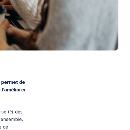
i permet de
l’améliorer
rise (⅔ des
r ensemble.
e de