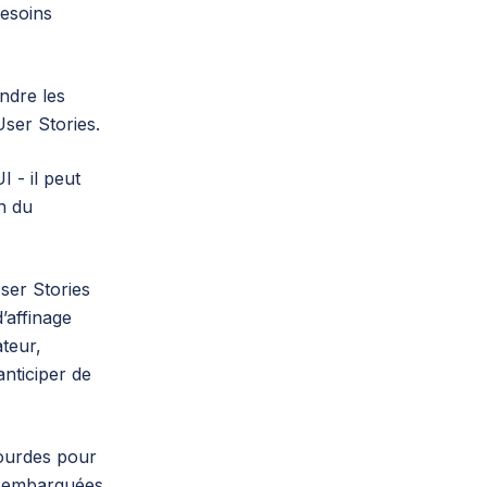
besoins
endre les
User Stories.
I - il peut
n du
ser Stories
’affinage
teur,
anticiper de
lourdes pour
nt embarquées