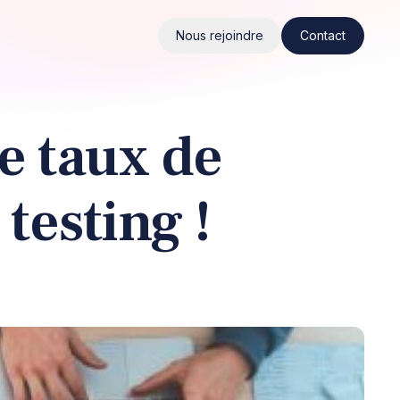
Nous rejoindre
Contact
e taux de
testing !