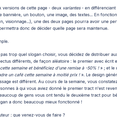
ux versions de cette page - deux
variantes
- en différenciant
une bannière, un bouton, une image, des textes... En fonction
sion, visionnage...), une des deux pages pourra avoir une p
t permettra donc de décider quelle page sera maintenue.
ple.
s trop quel slogan choisir, vous décidez de distribuer au
ctus différents, de façon aléatoire : le premier avec écrit 
cette semaine et bénéficiez d'une remise à -50% !
» ; et le
dre un café cette semaine à moitié prix !
». Le design génér
ssage est différent. Au cours de la semaine, vous constate
onnes à qui vous aviez donné le premier tract n'est reve
beaucoup de gens vous ont tendu le deuxième tract pour bé
logan a donc beaucoup mieux fonctionné !
teur : que venez-vous de faire ?