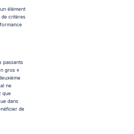
 un élément
 de critères
erformance
x passants
en gros «
 deuxième
al ne
z que
nue dans
néficier de