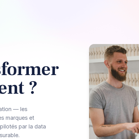
sformer
ent ?
ation — les
les marques et
 pilotés par la data
surable.