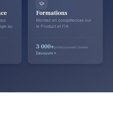
nce
Formations
qui
Montez en compétences sur
égie au
le Product et l'IA
3 000+
professionnels formés
Découvrir