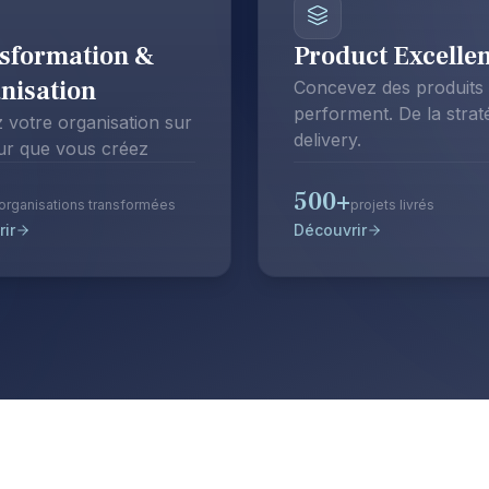
sformation &
Product Excelle
nisation
Concevez des produits 
performent. De la strat
z votre organisation sur
delivery.
eur que vous créez
500+
organisations transformées
projets livrés
ir
Découvrir