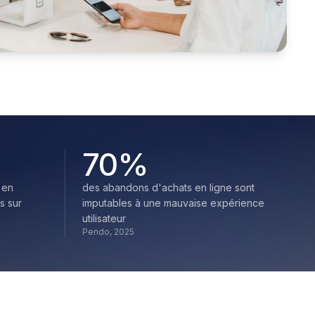
70
%
 en
des abandons d'achats en ligne sont
s sur
imputables à une mauvaise expérience
utilisateur
Pendo, 2025