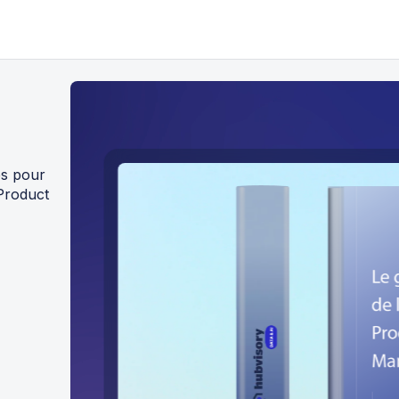
es pour
 Product