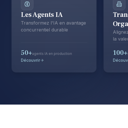
Les Agents IA
Tran
Orga
Transformez l'IA en avantage
concurrentiel durable
Aligne
la val
50+
100+
agents IA en production
Découvrir
Découvr